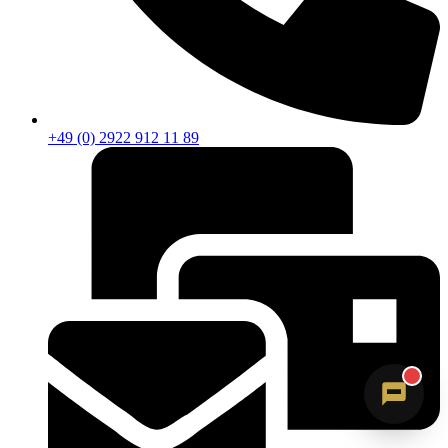
+49 (0) 2922 912 11 89
Sandra
Digitale Assistenz · ErVer