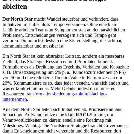
ableiten
Der
North Star
macht Wandel steuerbar und verhindert, dass
Initiativen im Luftschloss-Tempo versanden. Ohne eine klare
Leitlinie arbeiten Teams an Symptomen statt an den tatsächlichen
Problemen, Entscheidungen verzögern sich und Tempo geht
verloren. Du brauchst deshalb eine Zielvorstellung, die sichtbar,
kommunizierbar und messbar ist.
Ein North Star ist kein abstrakter Leitsatz, sondern ein messbares
Zielbild, das Strategie, Ressourcen und Prioritäten bündelt.
Formuliere es als Dreiklang aus Ergebnis, Verhalten und Kapazität:
z. B. Umsatzsteigerung um 6% p. a., Kundenzufriedenheit (NPS)
von 50 und eine reduzierte Time-to-Value in Kernprozessen um
20%. Kommuniziere es so, dass jeder versteht, was sich ändert und
was er konkret tun muss. Mehr Details findest du in unseren
Ressourcen
transformation-bedeutung-zukunftsfaehige-
unternehmen
.
Aus dem North Star leiten sich Initiativen ab. Priorisiere anhand
Impact und Aufwand; nutze eine klare
RACI
-Struktur, um
Verantwortlichkeiten zu klären; erstelle eine Roadmap mit
Milestones. Wichtig: Die Nordstern-Strategie braucht Governance,
damit Entscheidungen nicht verzetteln und die Ressourcen dort