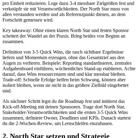
pro Einheit reduzieren. Lege dazu 3-4 messbare Zielgrößen fest und
verknüpfe sie mit Verantwortlichkeiten. Der North Star muss von
allen verstanden werden und als Referenzpunkt dienen, an dem
Fortschritt gemessen wird.
Key takeaway: Ohne einen klaren North Star und festen Sponsor
scheitert der Wandel an der Praxis. Bring beides von Beginn an
zusammen.
Definition von 3-5 Quick Wins, die rasch sichtbare Ergebnisse
liefern und Momentum erzeugen, ohne das Gesamtziel aus den
Augen zu verlieren. Beispiele: Reporting standardisieren, zentrales
Aufgabenboard einführen, wöchentliches Stand-up etablieren. Achte
darauf, dass Wins ressourcenarm sind und klar messbar bleiben.
Trade-off: Schnelle Erfolge helfen beim Schwung, können aber
isoliert bleiben, wenn sie nicht in das größere Zielbild eingebettet
sind.
Als nächster Schritt legst du die Roadmap fest und initiierst das
Kick-off-Meeting mit deinen Sponsoren. Trage dort North Star,
Stakeholder-Verantwortlichkeiten und die ersten 3-5 Quick Wins
zusammen, definiere Owner, Deadlines und KPIs. Danach startest
du die 2-Wochen-Review, um Lernschleifen einzubauen.
2. North Star setzen und Strategie