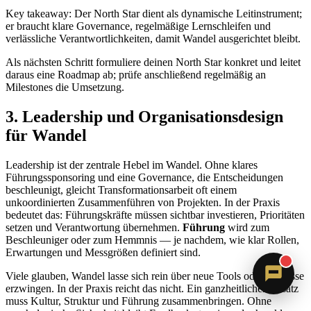
Key takeaway: Der North Star dient als dynamische Leitinstrument;
er braucht klare Governance, regelmäßige Lernschleifen und
verlässliche Verantwortlichkeiten, damit Wandel ausgerichtet bleibt.
Als nächsten Schritt formuliere deinen North Star konkret und leitet
daraus eine Roadmap ab; prüfe anschließend regelmäßig an
Milestones die Umsetzung.
3. Leadership und Organisationsdesign
für Wandel
Sandra
Leadership ist der zentrale Hebel im Wandel. Ohne klares
Digitale Assistenz · ErVer
Führungssponsoring und eine Governance, die Entscheidungen
beschleunigt, gleicht Transformationsarbeit oft einem
unkoordinierten Zusammenführen von Projekten. In der Praxis
bedeutet das: Führungskräfte müssen sichtbar investieren, Prioritäten
setzen und Verantwortung übernehmen.
Führung
wird zum
Beschleuniger oder zum Hemmnis — je nachdem, wie klar Rollen,
Erwartungen und Messgrößen definiert sind.
Viele glauben, Wandel lasse sich rein über neue Tools oder Prozesse
erzwingen. In der Praxis reicht das nicht. Ein ganzheitlicher Ansatz
muss Kultur, Struktur und Führung zusammenbringen. Ohne