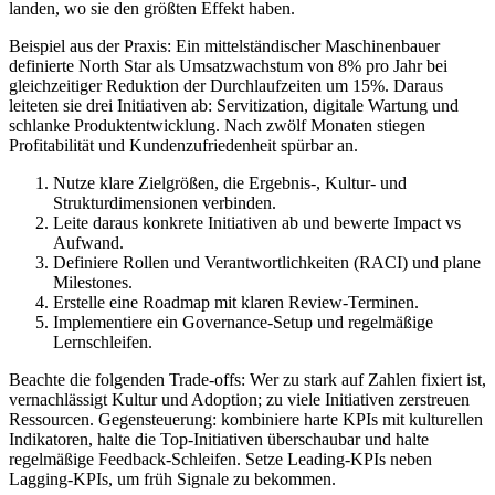
landen, wo sie den größten Effekt haben.
Beispiel aus der Praxis: Ein mittelständischer Maschinenbauer
definierte North Star als Umsatzwachstum von 8% pro Jahr bei
gleichzeitiger Reduktion der Durchlaufzeiten um 15%. Daraus
leiteten sie drei Initiativen ab: Servitization, digitale Wartung und
schlanke Produktentwicklung. Nach zwölf Monaten stiegen
Profitabilität und Kundenzufriedenheit spürbar an.
Nutze klare Zielgrößen, die Ergebnis-, Kultur- und
Strukturdimensionen verbinden.
Leite daraus konkrete Initiativen ab und bewerte Impact vs
Aufwand.
Definiere Rollen und Verantwortlichkeiten (RACI) und plane
Milestones.
Erstelle eine Roadmap mit klaren Review-Terminen.
Implementiere ein Governance-Setup und regelmäßige
Lernschleifen.
Beachte die folgenden Trade-offs: Wer zu stark auf Zahlen fixiert ist,
vernachlässigt Kultur und Adoption; zu viele Initiativen zerstreuen
Ressourcen. Gegensteuerung: kombiniere harte KPIs mit kulturellen
Indikatoren, halte die Top-Initiativen überschaubar und halte
regelmäßige Feedback-Schleifen. Setze Leading-KPIs neben
Lagging-KPIs, um früh Signale zu bekommen.