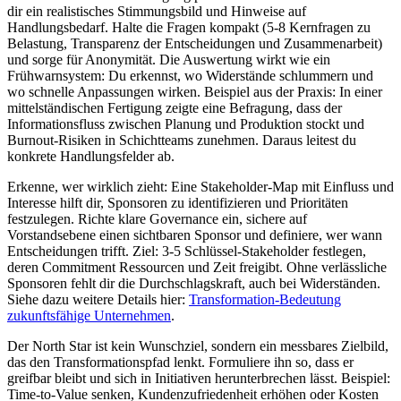
dir ein realistisches Stimmungsbild und Hinweise auf
Handlungsbedarf. Halte die Fragen kompakt (5-8 Kernfragen zu
Belastung, Transparenz der Entscheidungen und Zusammenarbeit)
und sorge für Anonymität. Die Auswertung wirkt wie ein
Frühwarnsystem: Du erkennst, wo Widerstände schlummern und
wo schnelle Anpassungen wirken. Beispiel aus der Praxis: In einer
mittelständischen Fertigung zeigte eine Befragung, dass der
Informationsfluss zwischen Planung und Produktion stockt und
Burnout-Risiken in Schichtteams zunehmen. Daraus leitest du
konkrete Handlungsfelder ab.
Erkenne, wer wirklich zieht: Eine Stakeholder-Map mit Einfluss und
Interesse hilft dir, Sponsoren zu identifizieren und Prioritäten
festzulegen. Richte klare Governance ein, sichere auf
Vorstandsebene einen sichtbaren Sponsor und definiere, wer wann
Entscheidungen trifft. Ziel: 3-5 Schlüssel-Stakeholder festlegen,
deren Commitment Ressourcen und Zeit freigibt. Ohne verlässliche
Sponsoren fehlt dir die Durchschlagskraft, auch bei Widerständen.
Siehe dazu weitere Details hier:
Transformation-Bedeutung
zukunftsfähige Unternehmen
.
Der North Star ist kein Wunschziel, sondern ein messbares Zielbild,
das den Transformationspfad lenkt. Formuliere ihn so, dass er
greifbar bleibt und sich in Initiativen herunterbrechen lässt. Beispiel:
Time-to-Value senken, Kundenzufriedenheit erhöhen oder Kosten