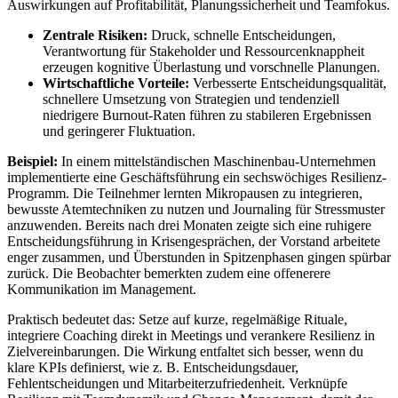
Auswirkungen auf Profitabilität, Planungssicherheit und Teamfokus.
Zentrale Risiken:
Druck, schnelle Entscheidungen,
Verantwortung für Stakeholder und Ressourcenknappheit
erzeugen kognitive Überlastung und vorschnelle Planungen.
Wirtschaftliche Vorteile:
Verbesserte Entscheidungsqualität,
schnellere Umsetzung von Strategien und tendenziell
niedrigere Burnout-Raten führen zu stabileren Ergebnissen
und geringerer Fluktuation.
Beispiel:
In einem mittelständischen Maschinenbau-Unternehmen
implementierte eine Geschäftsführung ein sechswöchiges Resilienz-
Programm. Die Teilnehmer lernten Mikropausen zu integrieren,
bewusste Atemtechniken zu nutzen und Journaling für Stressmuster
anzuwenden. Bereits nach drei Monaten zeigte sich eine ruhigere
Entscheidungsführung in Krisengesprächen, der Vorstand arbeitete
enger zusammen, und Überstunden in Spitzenphasen gingen spürbar
zurück. Die Beobachter bemerkten zudem eine offenerere
Kommunikation im Management.
Praktisch bedeutet das: Setze auf kurze, regelmäßige Rituale,
integriere Coaching direkt in Meetings und verankere Resilienz in
Zielvereinbarungen. Die Wirkung entfaltet sich besser, wenn du
klare KPIs definierst, wie z. B. Entscheidungsdauer,
Fehlentscheidungen und Mitarbeiterzufriedenheit. Verknüpfe