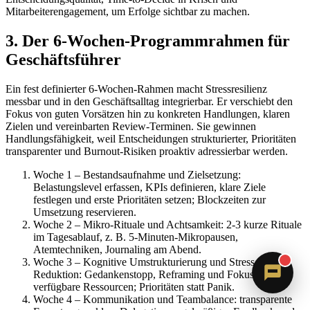
Mitarbeiterengagement, um Erfolge sichtbar zu machen.
3. Der 6-Wochen-Programmrahmen für
Geschäftsführer
Ein fest definierter 6-Wochen-Rahmen macht Stressresilienz
messbar und in den Geschäftsalltag integrierbar. Er verschiebt den
Fokus von guten Vorsätzen hin zu konkreten Handlungen, klaren
Zielen und vereinbarten Review-Terminen. Sie gewinnen
Handlungsfähigkeit, weil Entscheidungen strukturierter, Prioritäten
transparenter und Burnout-Risiken proaktiv adressierbar werden.
Sandra
Digitale Assistenz · ErVer
Woche 1 – Bestandsaufnahme und Zielsetzung:
Belastungslevel erfassen, KPIs definieren, klare Ziele
festlegen und erste Prioritäten setzen; Blockzeiten zur
Umsetzung reservieren.
Woche 2 – Mikro-Rituale und Achtsamkeit: 2-3 kurze Rituale
im Tagesablauf, z. B. 5-Minuten-Mikropausen,
Atemtechniken, Journaling am Abend.
Woche 3 – Kognitive Umstrukturierung und Stress-
Reduktion: Gedankenstopp, Reframing und Fokus auf
verfügbare Ressourcen; Prioritäten statt Panik.
Woche 4 – Kommunikation und Teambalance: transparente