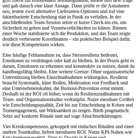
griff zuerst zur emotionalen Selbstregulation, atmete drei tiefe Züge
und gab danach eine klare Ansage. Dann prüfte er die Annahmen
neu, testete zwei alternative Lieferanten-Optionen und traf eine
faktenbasierte Entscheidung statt in Panik zu verfallen. In der
anschließenden Team-Session setzte er kurze Check-ins ein, um
Sicherheit zu geben und Verantwortlichkeiten zu klären. Binnen
einer Woche stabilisierte sich die Produktion, und das Team zeigte
deutlich verbesserte Koordination – ein praktisches Beispiel dafür,
wie diese Kompetenzen wirken.
Eine häufige Fehlannahme ist, dass Stressresilienz bedeutet,
Emotionen zu verdrängen oder kalt zu bleiben. In der Praxis geht es
darum, Emotionen zu erkennen und konstruktiv zu nutzen, damit du
handlungsfähig bleibst. Eine weitere Grenze: Ohne organisatorische
Unterstützung bleiben Einzelmaßnahmen wirkungslos. Resilienz
braucht Systematik, klare Rollen, Moderation von Feedback und
eine Unternehmenskultur, die Burnout-Prävention ernst nimmt.
Deshalb ist der ROI oft höher, wenn du Resilienzmaßnahmen mit
Team- und Organisationskultur verknüpfst. Nutze messbare Größen
wie Entscheidungsqualität, Zeit bis zur Entscheidung in Krisen und
Teamengagement, um Wirksamkeit zu zeigen. Bleib pragmatisch:
Setze auf konkrete Rituale statt auf vage Absichtserklärungen.
Vier Kernkompetenzen, gekoppelt mit einfachen Rituälen und einer
starken Teamkultur, liefern messbaren ROI. Nutze KPI-Nahen wie
Entscheidungsqualität, Time-to-Decide in Krisen und