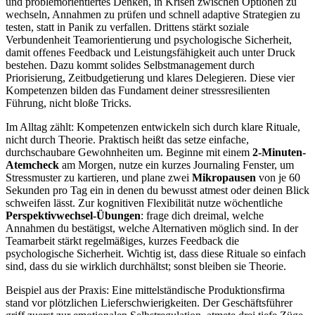
und problemorientiertes Denken, in Krisen zwischen Optionen zu
wechseln, Annahmen zu prüfen und schnell adaptive Strategien zu
testen, statt in Panik zu verfallen. Drittens stärkt soziale
Verbundenheit Teamorientierung und psychologische Sicherheit,
damit offenes Feedback und Leistungsfähigkeit auch unter Druck
bestehen. Dazu kommt solides Selbstmanagement durch
Priorisierung, Zeitbudgetierung und klares Delegieren. Diese vier
Kompetenzen bilden das Fundament deiner stressresilienten
Führung, nicht bloße Tricks.
Im Alltag zählt: Kompetenzen entwickeln sich durch klare Rituale,
nicht durch Theorie. Praktisch heißt das setze einfache,
durchschaubare Gewohnheiten um. Beginne mit einem
2-Minuten-
Atemcheck
am Morgen, nutze ein kurzes Journaling Fenster, um
Stressmuster zu kartieren, und plane zwei
Mikropausen
von je 60
Sekunden pro Tag ein in denen du bewusst atmest oder deinen Blick
schweifen lässt. Zur kognitiven Flexibilität nutze wöchentliche
Perspektivwechsel-Übungen
: frage dich dreimal, welche
Annahmen du bestätigst, welche Alternativen möglich sind. In der
Teamarbeit stärkt regelmäßiges, kurzes Feedback die
psychologische Sicherheit. Wichtig ist, dass diese Rituale so einfach
sind, dass du sie wirklich durchhältst; sonst bleiben sie Theorie.
Beispiel aus der Praxis: Eine mittelständische Produktionsfirma
stand vor plötzlichen Lieferschwierigkeiten. Der Geschäftsführer