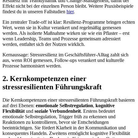
Resilienz mit Teamdynamik und Change-Management, damit der
Effekt nicht bei der einzelnen Person bleibt. Weitere Praxisbeispiele
findest du in unseren Fallstudien
hier
.
Ein zentraler Trade-off ist klar: Resilienz-Programme bringen echten
Wert, wenn sie in Kultur verankert und regelmäßig gemessen
werden. Als isolierte Maßnahme wirken sie wie ein Pflaster – erst
wenn Leadership, Teams und Prozesse gemeinsam adressiert
werden, entfaltet sich der Nutzen wirklich.
Kernaussage: Stressresilienz im Geschäftsführer-Alltag zahlt sich
aus, wenn ROI gemessen, Follow-ups verankert und kulturelle
Prozesse harmonisiert werden.
2. Kernkompetenzen einer
stressresilienten Führungskraft
Die Kernkompetenzen einer stressresilienten Führungskraft basieren
auf drei Ebenen:
emotionale Selbstregulation
,
kognitive
Flexibilität
und
soziale Verbundenheit
. Erstens bedeutet
emotionale Selbstregulation, Trigger früh zu erkennen und
Reaktionen zu kontrollieren, bevor sie Entscheidungen
beeinträchtigen. Sie fördert Klarheit in der Kommunikation und
konsequentes Handeln. Zweitens ermöglicht kognitive Flexibilität