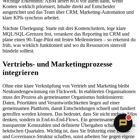
Wichtige Erkenntnis: ABM liefert ROI vor allem dann, wenn
Konten wirklich priorisiert, Inhalte direkt auf Entscheider
ausgerichtet und das Team über CRM, Marketing-Automation und
klare KPIs synchron arbeitet.
Nächste Überlegung: Starte mit drei Kontenclustern, lege klare
MQL/SQL-Grenzen fest, verankere das Reporting im CRM und
plane einen 90-Tage-Pilot mit festen Meilensteinen – so erkennst du
früh, was wirklich funktioniert und wo du Ressourcen sinnvoll
bündeln solltest.
Vertriebs- und Marketingprozesse
Sandra
integrieren
Digitale Assistenz · ErVer
Ohne eine klare Verknüpfung von Vertrieb und Marketing bleibt
Neukundengewinnung ein Flickwerk. In etablierten Organisationen
muss der Prozess als gemeinsamer Organismus funktionieren:
Daten, Prioritäten und Verantwortlichkeiten liegen auf einer
gemeinsamen Plattform, damit Entscheidungen schnell und fundiert
getroffen werden können. Das bedeutet, dass Sie nicht mehr in Silos
denken, sondern in End-to-End-Flows. Ein gemeinsames Zielbild,
transparente Kennzahlen und definierte Übergaben schaffen Halt in
hektischen Quartalen. Wichtig ist, dass Sie frühzeitig eine Daten-
und Governance-Struktur schaffen, sonst arbeiten Sie gegen eigene