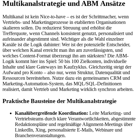
Multikanalstrategie und ABM Ansätze
Multikanal ist kein Nice-to-have – es ist der Schrittmacher, wenn
Vertriebs- und Marketingprozesse in etablierten Organisationen
skalieren sollen. Du reduzierst Streuung und erhöhst die
Trefferquote, wenn Channels konsistent genutzt, personalisiert und
aufeinander abgestimmt sind. Wichtiger als die Wahl einzelner
Kanäle ist die Logik dahinter: Wer ist der potenzielle Entscheider,
über welchen Kanal erreicht man ihn am zuverlässigsten, und
welches Content-Format überzeugt ihn am stärksten? Die ABM-
Logik kommt hier ins Spiel: 50 bis 100 Zielkonten, individuelle
Inhalte und klare Gateways im Kaufzyklus. Gleichzeitig steigt der
Aufwand pro Konto – also nur, wenn Struktur, Datenqualität und
Ressourcen bereitstehen. Nutze dazu ein gemeinsames CRM und
Marketing-Automation-System, das MQL/SQL-Definitionen
realisiert, damit Vertrieb und Marketing wirklich synchron arbeiten.
Praktische Bausteine der Multikanalstrategie
Kanalübergreifende Koordination:
Leite Marketing- und
Vertriebsteams durch klare Verantwortlichkeiten, abgestimmte
Redaktionspläne und regelmäßige Alignment-Meetings über
LinkedIn, Xing, personalisierte E-Mails, Webinare und
Branchenveranstaltungen.