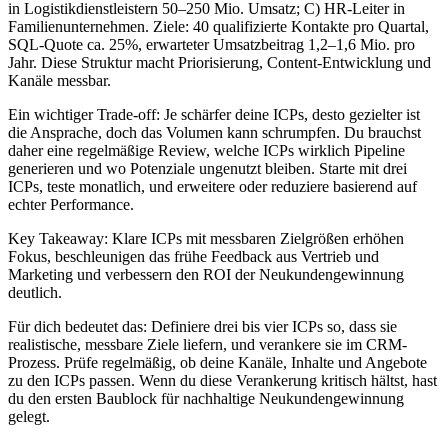
in Logistikdienstleistern 50–250 Mio. Umsatz; C) HR-Leiter in
Familienunternehmen. Ziele: 40 qualifizierte Kontakte pro Quartal,
SQL-Quote ca. 25%, erwarteter Umsatzbeitrag 1,2–1,6 Mio. pro
Jahr. Diese Struktur macht Priorisierung, Content-Entwicklung und
Kanäle messbar.
Ein wichtiger Trade-off: Je schärfer deine ICPs, desto gezielter ist
die Ansprache, doch das Volumen kann schrumpfen. Du brauchst
daher eine regelmäßige Review, welche ICPs wirklich Pipeline
generieren und wo Potenziale ungenutzt bleiben. Starte mit drei
ICPs, teste monatlich, und erweitere oder reduziere basierend auf
echter Performance.
Key Takeaway: Klare ICPs mit messbaren Zielgrößen erhöhen
Fokus, beschleunigen das frühe Feedback aus Vertrieb und
Marketing und verbessern den ROI der Neukundengewinnung
deutlich.
Für dich bedeutet das: Definiere drei bis vier ICPs so, dass sie
realistische, messbare Ziele liefern, und verankere sie im CRM-
Prozess. Prüfe regelmäßig, ob deine Kanäle, Inhalte und Angebote
zu den ICPs passen. Wenn du diese Verankerung kritisch hältst, hast
du den ersten Baublock für nachhaltige Neukundengewinnung
gelegt.