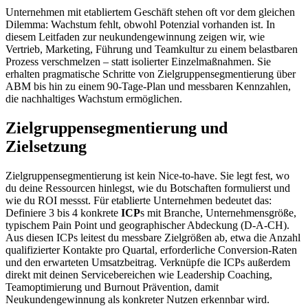
Unternehmen mit etabliertem Geschäft stehen oft vor dem gleichen
Dilemma: Wachstum fehlt, obwohl Potenzial vorhanden ist. In
diesem Leitfaden zur neukundengewinnung zeigen wir, wie
Vertrieb, Marketing, Führung und Teamkultur zu einem belastbaren
Prozess verschmelzen – statt isolierter Einzelmaßnahmen. Sie
erhalten pragmatische Schritte von Zielgruppensegmentierung über
ABM bis hin zu einem 90-Tage-Plan und messbaren Kennzahlen,
die nachhaltiges Wachstum ermöglichen.
Zielgruppensegmentierung und
Zielsetzung
Zielgruppensegmentierung ist kein Nice-to-have. Sie legt fest, wo
du deine Ressourcen hinlegst, wie du Botschaften formulierst und
wie du ROI messst. Für etablierte Unternehmen bedeutet das:
Definiere 3 bis 4 konkrete
ICP
s mit Branche, Unternehmensgröße,
typischem Pain Point und geographischer Abdeckung (D-A-CH).
Aus diesen ICPs leitest du messbare Zielgrößen ab, etwa die Anzahl
qualifizierter Kontakte pro Quartal, erforderliche Conversion-Raten
und den erwarteten Umsatzbeitrag. Verknüpfe die ICPs außerdem
direkt mit deinen Servicebereichen wie Leadership Coaching,
Teamoptimierung und Burnout Prävention, damit
Neukundengewinnung als konkreter Nutzen erkennbar wird.