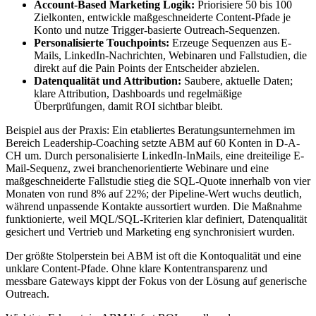
Account-Based Marketing Logik:
Priorisiere 50 bis 100
Zielkonten, entwickle maßgeschneiderte Content-Pfade je
Konto und nutze Trigger-basierte Outreach-Sequenzen.
Personalisierte Touchpoints:
Erzeuge Sequenzen aus E-
Mails, LinkedIn-Nachrichten, Webinaren und Fallstudien, die
direkt auf die Pain Points der Entscheider abzielen.
Datenqualität und Attribution:
Saubere, aktuelle Daten;
klare Attribution, Dashboards und regelmäßige
Überprüfungen, damit ROI sichtbar bleibt.
Beispiel aus der Praxis: Ein etabliertes Beratungsunternehmen im
Bereich Leadership-Coaching setzte ABM auf 60 Konten in D-A-
CH um. Durch personalisierte LinkedIn-InMails, eine dreiteilige E-
Mail-Sequenz, zwei branchenorientierte Webinare und eine
maßgeschneiderte Fallstudie stieg die SQL-Quote innerhalb von vier
Monaten von rund 8% auf 22%; der Pipeline-Wert wuchs deutlich,
während unpassende Kontakte aussortiert wurden. Die Maßnahme
funktionierte, weil MQL/SQL-Kriterien klar definiert, Datenqualität
gesichert und Vertrieb und Marketing eng synchronisiert wurden.
Der größte Stolperstein bei ABM ist oft die Kontoqualität und eine
unklare Content-Pfade. Ohne klare Kontentransparenz und
messbare Gateways kippt der Fokus von der Lösung auf generische
Outreach.