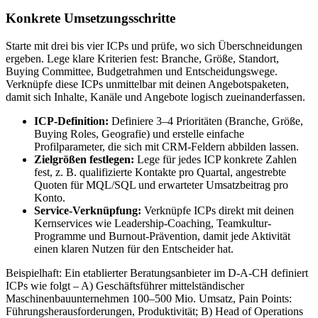
Konkrete Umsetzungsschritte
Starte mit drei bis vier ICPs und prüfe, wo sich Überschneidungen
ergeben. Lege klare Kriterien fest: Branche, Größe, Standort,
Buying Committee, Budgetrahmen und Entscheidungswege.
Verknüpfe diese ICPs unmittelbar mit deinen Angebotspaketen,
damit sich Inhalte, Kanäle und Angebote logisch zueinanderfassen.
ICP-Definition:
Definiere 3–4 Prioritäten (Branche, Größe,
Buying Roles, Geografie) und erstelle einfache
Profilparameter, die sich mit CRM-Feldern abbilden lassen.
Zielgrößen festlegen:
Lege für jedes ICP konkrete Zahlen
fest, z. B. qualifizierte Kontakte pro Quartal, angestrebte
Quoten für MQL/SQL und erwarteter Umsatzbeitrag pro
Konto.
Service-Verknüpfung:
Verknüpfe ICPs direkt mit deinen
Kernservices wie Leadership-Coaching, Teamkultur-
Programme und Burnout-Prävention, damit jede Aktivität
einen klaren Nutzen für den Entscheider hat.
Beispielhaft: Ein etablierter Beratungsanbieter im D-A-CH definiert
ICPs wie folgt – A) Geschäftsführer mittelständischer
Maschinenbauunternehmen 100–500 Mio. Umsatz, Pain Points:
Führungsherausforderungen, Produktivität; B) Head of Operations