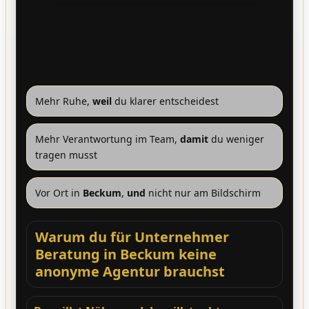
Direkt mit Sonja. Keine Umwege. Und du bekommst
Klarheit, ob
Unternehmer Beratung in Beckum
für
dich der richtige Hebel ist.
Mehr Ruhe,
weil
du klarer entscheidest
Mehr Verantwortung im Team,
damit
du weniger
tragen musst
Vor Ort in
Beckum
,
und
nicht nur am Bildschirm
Warum du für Unternehmer
Beratung in Beckum keine
anonyme Agentur brauchst