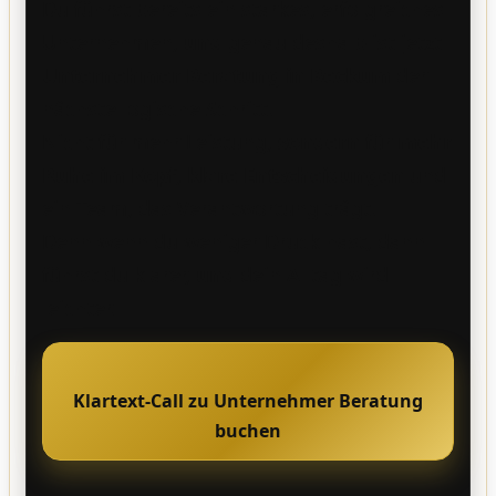
Du führst bereits ein starkes, erfolgreiches
Unternehmen,
und
genau deshalb ist jetzt
Unternehmer Beratung in Beckum
der
nächste logische Schritt.
Nicht für mehr Leistung,
sondern
für
mehr
Ruhe im Kopf
,
klare Entscheidungen
und
ein Team, das Verantwortung trägt.
Denn wenn du weniger Druck hast, dann
führst du klarer,
und
dein Alltag wird
leichter.
Klartext-Call zu Unternehmer Beratung
buchen