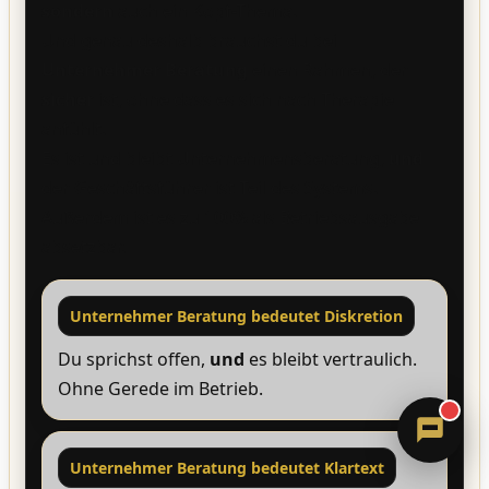
sondern
auch ein Kopf-Thema.
Und genau deshalb brauchst du bei
Unternehmer Beratung
einen Rahmen, der
sicher
ist, ohne dass es sich nach Therapie
anfühlt.
Es ist und bleibt Unternehmensberatung,
und
der Geschäftsführer ist Teil des Systems.
Außerdem ist es zu 100% als Betriebsausgabe
Sandra
absetzbar.
Digitale Assistenz · ErVer
Unternehmer Beratung bedeutet Diskretion
Du sprichst offen,
und
es bleibt vertraulich.
Ohne Gerede im Betrieb.
Unternehmer Beratung bedeutet Klartext