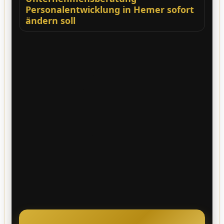
Personalentwicklung in Hemer sofort
ändern soll
Du führst bereits ein starkes, erfolgreiches
Unternehmen,
und
genau deshalb ist jetzt
Unternehmensberatung
Personalentwicklung in Hemer
der
nächste logische Schritt.
Nicht für mehr Leistung,
sondern
für
mehr
Ruhe im Kopf
,
klare Entscheidungen
und
ein Team, das Verantwortung trägt.
Denn wenn du weniger Druck hast, dann
führst du klarer,
und
dein Alltag wird
leichter.