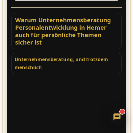
Warum Unternehmensberatung
Personalentwicklung in Hemer
auch für persönliche Themen
sicher ist
Unternehmensberatung, und trotzdem
Sandra
menschlich
Digitale Assistenz · ErVer
Gute Führung ist nie nur ein Prozess-Thema,
sondern
auch ein Kopf-Thema.
Und genau deshalb brauchst du bei
Unternehmensberatung Personalentwicklung
einen Rahmen, der
sicher
ist, ohne dass es sich
nach Therapie anfühlt.
Es ist und bleibt Unternehmensberatung,
und