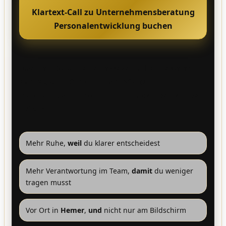
Klartext-Call zu Unternehmensberatung
Personalentwicklung buchen
Direkt mit Sonja. Keine Umwege. Und du bekommst
Klarheit, ob
Unternehmensberatung
Personalentwicklung in Hemer
für dich der richtige
Hebel ist.
Mehr Ruhe,
weil
du klarer entscheidest
Mehr Verantwortung im Team,
damit
du weniger
tragen musst
Vor Ort in
Hemer
,
und
nicht nur am Bildschirm