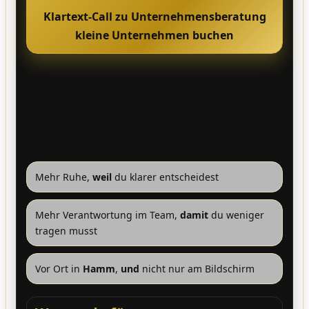
Klartext-Call zu Unternehmensberatung
kleine Unternehmen buchen
Direkt mit Sonja. Keine Umwege. Und du bekommst
Klarheit, ob
Unternehmensberatung kleine
Unternehmen in Hamm
für dich der richtige Hebel ist.
Mehr Ruhe,
weil
du klarer entscheidest
Mehr Verantwortung im Team,
damit
du weniger
tragen musst
Vor Ort in
Hamm
,
und
nicht nur am Bildschirm