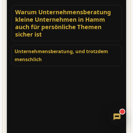
Warum Unternehmensberatung
kleine Unternehmen in Hamm
auch für persönliche Themen
sicher ist
Unternehmensberatung, und trotzdem
menschlich
Sandra
Digitale Assistenz · ErVer
Gute Führung ist nie nur ein Prozess-Thema,
sondern
auch ein Kopf-Thema.
Und genau deshalb brauchst du bei
Unternehmensberatung kleine Unternehmen
einen Rahmen, der
sicher
ist, ohne dass es sich
nach Therapie anfühlt.
Es ist und bleibt Unternehmensberatung,
und
der Geschäftsführer ist Teil des Systems.