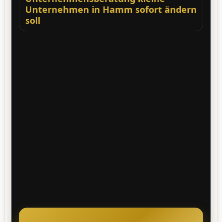
Unternehmen in Hamm sofort ändern
soll
Du führst bereits ein starkes, erfolgreiches
Unternehmen,
und
genau deshalb ist jetzt
Unternehmensberatung kleine
Unternehmen in Hamm
der nächste
logische Schritt.
Nicht für mehr Leistung,
sondern
für
mehr
Ruhe im Kopf
,
klare Entscheidungen
und
ein Team, das Verantwortung trägt.
Denn wenn du weniger Druck hast, dann
führst du klarer,
und
dein Alltag wird
leichter.