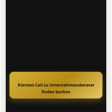
Unternehmen,
und
genau deshalb ist jetzt
Unternehmensberater finden in Unna
der nächste logische Schritt.
Nicht für mehr Leistung,
sondern
für
mehr
Ruhe im Kopf
,
klare Entscheidungen
und
ein Team, das Verantwortung trägt.
Denn wenn du weniger Druck hast, dann
führst du klarer,
und
dein Alltag wird
leichter.
Klartext-Call zu Unternehmensberater
finden buchen