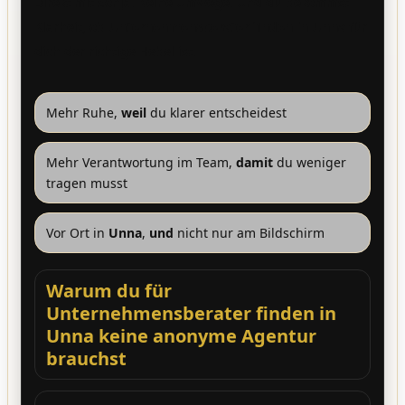
Direkt mit Sonja. Keine Umwege. Und du bekommst
Klarheit, ob
Unternehmensberater finden in Unna
für
dich der richtige Hebel ist.
Mehr Ruhe,
weil
du klarer entscheidest
Mehr Verantwortung im Team,
damit
du weniger
tragen musst
Vor Ort in
Unna
,
und
nicht nur am Bildschirm
Warum du für
Unternehmensberater finden in
Unna keine anonyme Agentur
brauchst