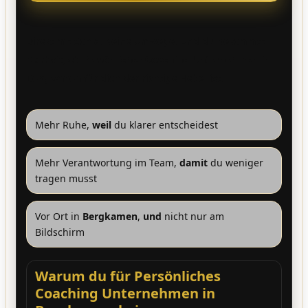
Direkt mit Sonja. Keine Umwege. Und du bekommst
Klarheit, ob
Persönliches Coaching Unternehmen in
Bergkamen
für dich der richtige Hebel ist.
Mehr Ruhe,
weil
du klarer entscheidest
Mehr Verantwortung im Team,
damit
du weniger
tragen musst
Vor Ort in
Bergkamen
,
und
nicht nur am
Bildschirm
Warum du für Persönliches
Coaching Unternehmen in