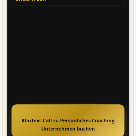
Du führst bereits ein starkes, erfolgreiches
Unternehmen,
und
genau deshalb ist jetzt
Persönliches Coaching Unternehmen in
Bergkamen
der nächste logische Schritt.
Nicht für mehr Leistung,
sondern
für
mehr
Ruhe im Kopf
,
klare Entscheidungen
und
ein Team, das Verantwortung trägt.
Denn wenn du weniger Druck hast, dann
führst du klarer,
und
dein Alltag wird
leichter.
Klartext-Call zu Persönliches Coaching
Unternehmen buchen