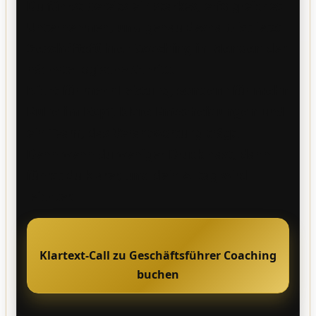
Du führst bereits ein starkes, erfolgreiches
Unternehmen,
und
genau deshalb ist jetzt
Geschäftsführer Coaching in Menden
der
nächste logische Schritt.
Nicht für mehr Leistung,
sondern
für
mehr
Ruhe im Kopf
,
klare Entscheidungen
und
ein Team, das Verantwortung trägt.
Denn wenn du weniger Druck hast, dann
führst du klarer,
und
dein Alltag wird
leichter.
Klartext-Call zu Geschäftsführer Coaching
buchen