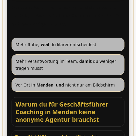
Direkt mit Sonja. Keine Umwege. Und du bekommst
Klarheit, ob
Geschäftsführer Coaching in Menden
für
dich der richtige Hebel ist.
Mehr Ruhe,
weil
du klarer entscheidest
Mehr Verantwortung im Team,
damit
du weniger
tragen musst
Vor Ort in
Menden
,
und
nicht nur am Bildschirm
Warum du für Geschäftsführer
Coaching in Menden keine
anonyme Agentur brauchst