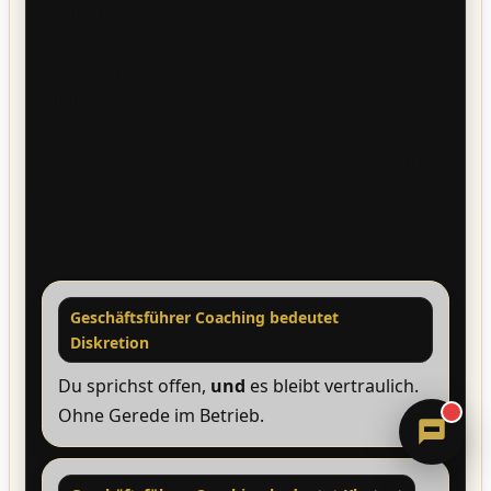
sondern
auch ein Kopf-Thema.
Und genau deshalb brauchst du bei
Geschäftsführer Coaching
einen Rahmen, der
sicher
ist, ohne dass es sich nach Therapie
anfühlt.
Es ist und bleibt Unternehmensberatung,
und
der Geschäftsführer ist Teil des Systems.
Außerdem ist es zu 100% als Betriebsausgabe
Sandra
absetzbar.
Digitale Assistenz · ErVer
Geschäftsführer Coaching bedeutet
Diskretion
Du sprichst offen,
und
es bleibt vertraulich.
Ohne Gerede im Betrieb.