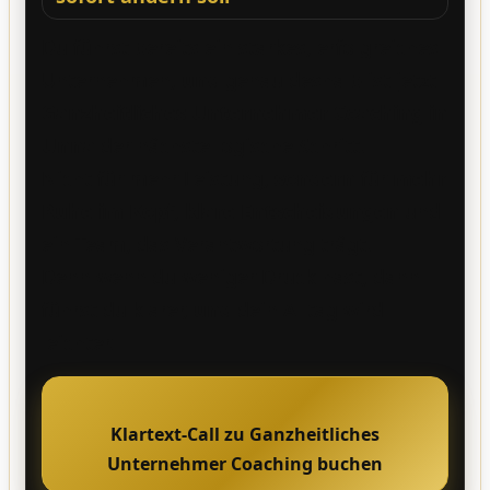
Du führst bereits ein starkes, erfolgreiches
Unternehmen,
und
genau deshalb ist jetzt
Ganzheitliches Unternehmer Coaching in
Unna
der nächste logische Schritt.
Nicht für mehr Leistung,
sondern
für
mehr
Ruhe im Kopf
,
klare Entscheidungen
und
ein Team, das Verantwortung trägt.
Denn wenn du weniger Druck hast, dann
führst du klarer,
und
dein Alltag wird
leichter.
Klartext-Call zu Ganzheitliches
Unternehmer Coaching buchen