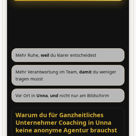
Direkt mit Sonja. Keine Umwege. Und du bekommst
Klarheit, ob
Ganzheitliches Unternehmer Coaching in
Unna
für dich der richtige Hebel ist.
Mehr Ruhe,
weil
du klarer entscheidest
Mehr Verantwortung im Team,
damit
du weniger
tragen musst
Vor Ort in
Unna
,
und
nicht nur am Bildschirm
Warum du für Ganzheitliches
Unternehmer Coaching in Unna
keine anonyme Agentur brauchst