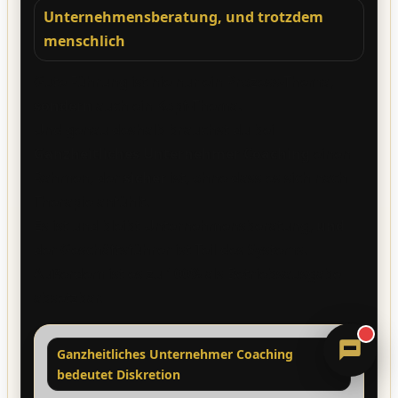
Unternehmensberatung, und trotzdem
menschlich
Gute Führung ist nie nur ein Prozess-Thema,
sondern
auch ein Kopf-Thema.
Und genau deshalb brauchst du bei
Ganzheitliches Unternehmer Coaching
einen
Rahmen, der
sicher
ist, ohne dass es sich nach
Sandra
Therapie anfühlt.
Digitale Assistenz · ErVer
Es ist und bleibt Unternehmensberatung,
und
der Geschäftsführer ist Teil des Systems.
Außerdem ist es zu 100% als Betriebsausgabe
absetzbar.
Ganzheitliches Unternehmer Coaching
bedeutet Diskretion