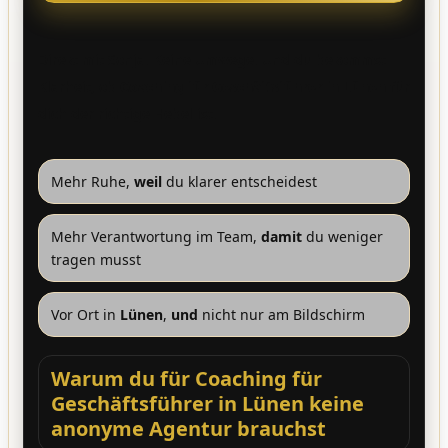
Direkt mit Sonja. Keine Umwege. Und du bekommst
Klarheit, ob
Coaching für Geschäftsführer in Lünen
für
dich der richtige Hebel ist.
Mehr Ruhe,
weil
du klarer entscheidest
Mehr Verantwortung im Team,
damit
du weniger
tragen musst
Vor Ort in
Lünen
,
und
nicht nur am Bildschirm
Warum du für Coaching für
Geschäftsführer in Lünen keine
anonyme Agentur brauchst