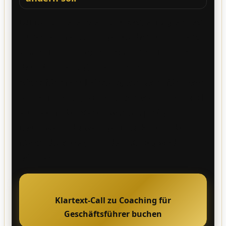
Du führst bereits ein starkes, erfolgreiches
Unternehmen,
und
genau deshalb ist jetzt
Coaching für Geschäftsführer in Lünen
der nächste logische Schritt.
Nicht für mehr Leistung,
sondern
für
mehr
Ruhe im Kopf
,
klare Entscheidungen
und
ein Team, das Verantwortung trägt.
Denn wenn du weniger Druck hast, dann
führst du klarer,
und
dein Alltag wird
leichter.
Klartext-Call zu Coaching für
Geschäftsführer buchen