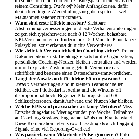
du solltest mit einem höheren Einstiegspaket rechnen als bei
reinem Consulting.
Trade-off:
Mehr Anfangskosten, dafür
deutlich geringere Wiederholungsausgaben später — weil
Maßnahmen seltener zurückfallen.
Wann sind erste Effekte messbar?
Sichtbare
Abstimmungsverbesserungen und erste Verhaltensänderungen
zeigen sich typischerweise nach 8 12 Wochen; belastbare
KPI-Verschiebungen erfordern meist 6 9 Monate. Plane kurze
Pulszyklen, sonst erkennst du nichts Verwertbares.
Wie stelle ich Vertraulichkeit im Coaching sicher?
Trenne
Dokumentation strikt: Beratungsreports für die Organisation,
persönliche Coaching-Notizen bleiben vertraulich und werden
nur mit expliziter Zustimmung geteilt. Vereinbare das
schriftlich und benenne einen Datenschutzverantwortlichen.
Taugt der Ansatz auch für kleine Führungsteams?
Ja.
Vorteil:
Veränderungen sind in kleinen Teams schneller
sichtbar, der Pilotbedarf ist gering und die Wirkung oft
disproportional hoch. Begrenze Pilotprojekte auf 6 8
Schlüsselpersonen, damit Aufwand und Nutzen klar bleiben.
Welche KPIs sind praxisnäher als fancy Metriken?
Miss
Entscheidungsdauer, Meetingstunden pro Woche, Teilnahme
an Coaching-Sessions, Engagement-Puls und Krankenstand.
Diese Kombination liefert sowohl Leading als auch Lagging
Signale ohne viel Reporting-Overhead.
Was passiert, wenn Mitarbeiter Pulse ignorieren?
Pulse