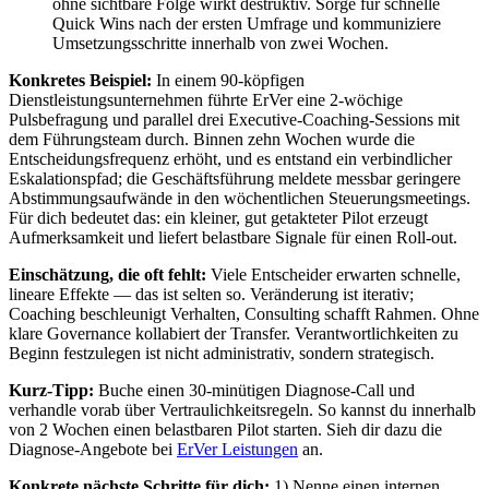
ohne sichtbare Folge wirkt destruktiv. Sorge für schnelle
Quick Wins nach der ersten Umfrage und kommuniziere
Umsetzungsschritte innerhalb von zwei Wochen.
Konkretes Beispiel:
In einem 90-köpfigen
Dienstleistungsunternehmen führte ErVer eine 2-wöchige
Pulsbefragung und parallel drei Executive-Coaching-Sessions mit
dem Führungsteam durch. Binnen zehn Wochen wurde die
Entscheidungsfrequenz erhöht, und es entstand ein verbindlicher
Eskalationspfad; die Geschäftsführung meldete messbar geringere
Abstimmungsaufwände in den wöchentlichen Steuerungsmeetings.
Für dich bedeutet das: ein kleiner, gut getakteter Pilot erzeugt
Aufmerksamkeit und liefert belastbare Signale für einen Roll-out.
Einschätzung, die oft fehlt:
Viele Entscheider erwarten schnelle,
lineare Effekte — das ist selten so. Veränderung ist iterativ;
Coaching beschleunigt Verhalten, Consulting schafft Rahmen. Ohne
klare Governance kollabiert der Transfer. Verantwortlichkeiten zu
Beginn festzulegen ist nicht administrativ, sondern strategisch.
Kurz-Tipp:
Buche einen 30-minütigen Diagnose-Call und
verhandle vorab über Vertraulichkeitsregeln. So kannst du innerhalb
von 2 Wochen einen belastbaren Pilot starten. Sieh dir dazu die
Diagnose-Angebote bei
ErVer Leistungen
an.
Konkrete nächste Schritte für dich:
1) Nenne einen internen