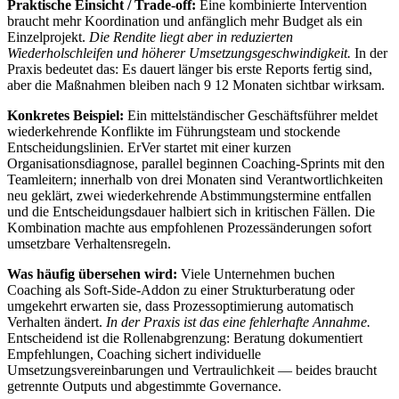
Praktische Einsicht / Trade-off:
Eine kombinierte Intervention
braucht mehr Koordination und anfänglich mehr Budget als ein
Einzelprojekt.
Die Rendite liegt aber in reduzierten
Wiederholschleifen und höherer Umsetzungsgeschwindigkeit.
In der
Praxis bedeutet das: Es dauert länger bis erste Reports fertig sind,
aber die Maßnahmen bleiben nach 9 12 Monaten sichtbar wirksam.
Konkretes Beispiel:
Ein mittelständischer Geschäftsführer meldet
wiederkehrende Konflikte im Führungsteam und stockende
Entscheidungslinien. ErVer startet mit einer kurzen
Organisationsdiagnose, parallel beginnen Coaching-Sprints mit den
Teamleitern; innerhalb von drei Monaten sind Verantwortlichkeiten
neu geklärt, zwei wiederkehrende Abstimmungstermine entfallen
und die Entscheidungsdauer halbiert sich in kritischen Fällen. Die
Kombination machte aus empfohlenen Prozessänderungen sofort
umsetzbare Verhaltensregeln.
Was häufig übersehen wird:
Viele Unternehmen buchen
Coaching als Soft-Side-Addon zu einer Strukturberatung oder
umgekehrt erwarten sie, dass Prozessoptimierung automatisch
Verhalten ändert.
In der Praxis ist das eine fehlerhafte Annahme.
Entscheidend ist die Rollenabgrenzung: Beratung dokumentiert
Empfehlungen, Coaching sichert individuelle
Umsetzungsvereinbarungen und Vertraulichkeit — beides braucht
getrennte Outputs und abgestimmte Governance.